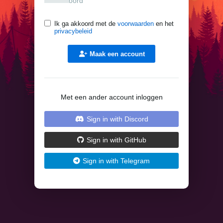
Ik ga akkoord met de
voorwaarden
en het
privacybeleid
Maak een account
Met een ander account inloggen
Sign in with Discord
Sign in with GitHub
Sign in with Telegram