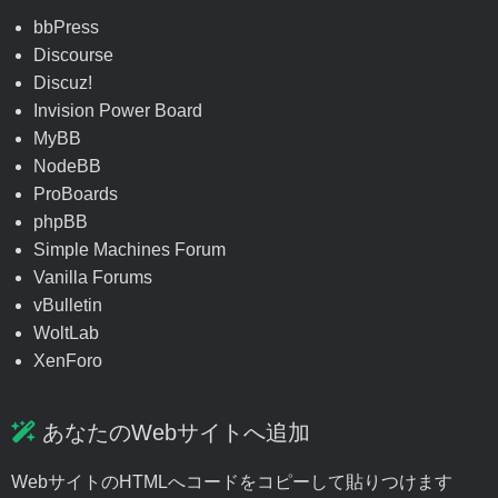
bbPress
Discourse
Discuz!
Invision Power Board
MyBB
NodeBB
ProBoards
phpBB
Simple Machines Forum
Vanilla Forums
vBulletin
WoltLab
XenForo
あなたのWebサイトへ追加
WebサイトのHTMLへコードをコピーして貼りつけます