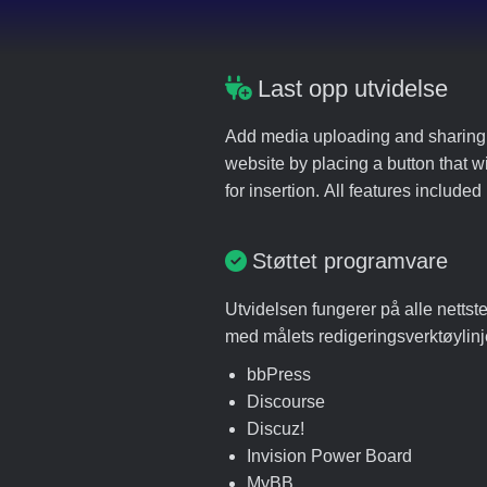
Last opp utvidelse
Add media uploading and sharing to
website by placing a button that wi
for insertion. All features includ
Støttet programvare
Utvidelsen fungerer på alle nettst
med målets redigeringsverktøylinje
bbPress
Discourse
Discuz!
Invision Power Board
MyBB