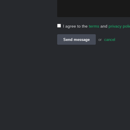
I agree to the
terms
and
privacy poli
Send message
or
cancel