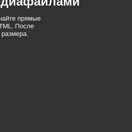
медиафайлами
учайте прямые
TML. После
 размера.