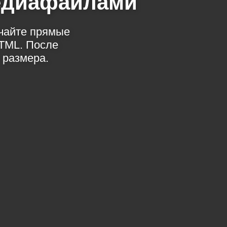
медиафайлами
учайте прямые
TML. После
 размера.