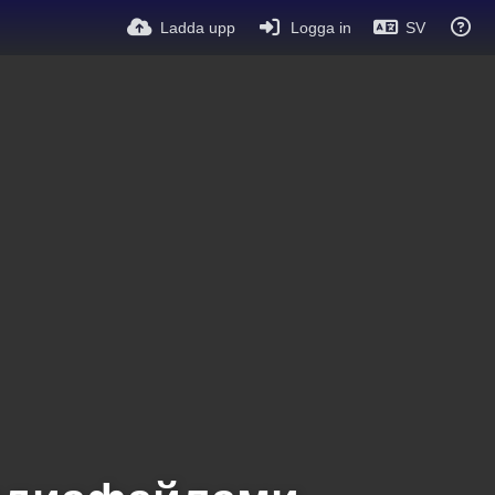
Ladda upp
Logga in
SV