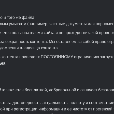
о и того же файла
злым умыслом (например, частные документы или порномес
яется пользователями сайта и не проходит никакой проверк
 за сохранность контента. Мы оставляем за собой право ог
едомления владельца контента.
о контента приведет к ПОСТОЯННОМУ ограничению загрузки
ана.
йте является бесплатной, добровольной и означает безого
сть за достоверность, актуальность, полноту и соответств
ой при регистрации информации и ее чистоту от претензий 