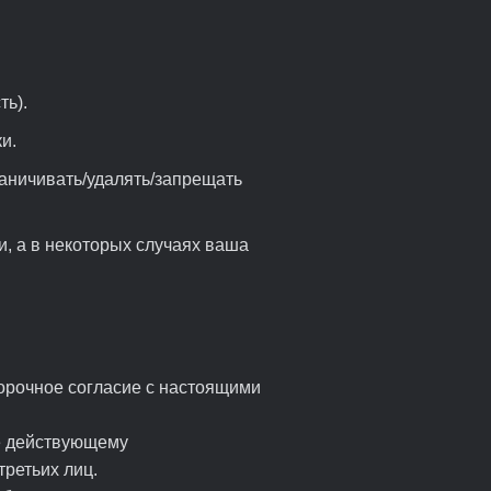
ть).
и.
раничивать/удалять/запрещать
, а в некоторых случаях ваша
ворочное согласие с настоящими
ие действующему
третьих лиц.