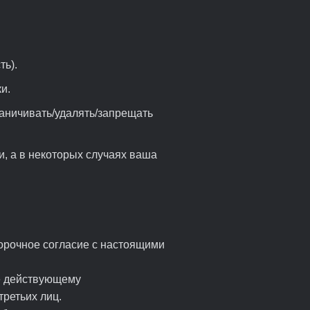
ть).
и.
раничивать/удалять/запрещать
, а в некоторых случаях ваша
ворочное согласие с настоящими
ие действующему
третьих лиц.