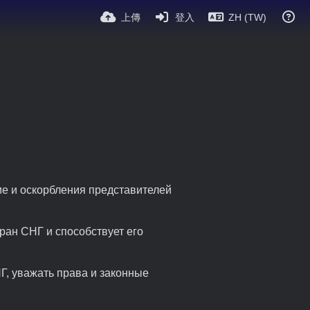
上傳
登入
ZH (TW)
ие и оскорбления представителей
ран СНГ и способствует его
Г, уважать права и законные