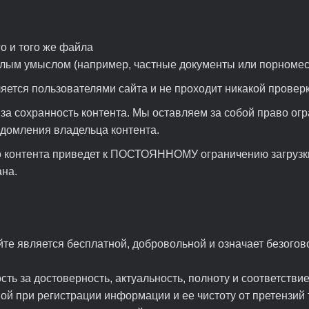
о и того же файла
злым умыслом (например, частные документы или порномес
яется пользователями сайта и не проходит никакой проверк
 за сохранность контента. Мы оставляем за собой право ог
едомления владельца контента.
о контента приведет к ПОСТОЯННОМУ ограничению загрузки
ана.
йте является бесплатной, добровольной и означает безого
сть за достоверность, актуальность, полноту и соответств
ой при регистрации информации и ее чистоту от претензий 