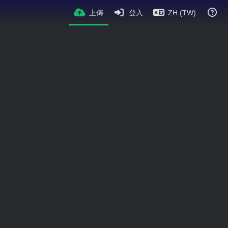
上傳
登入
ZH (TW)